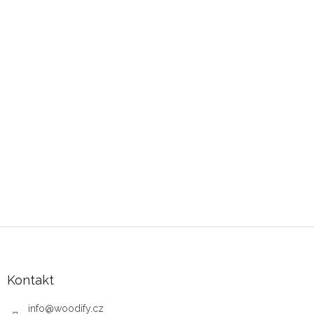
Zápatí
Kontakt
info
@
woodify.cz