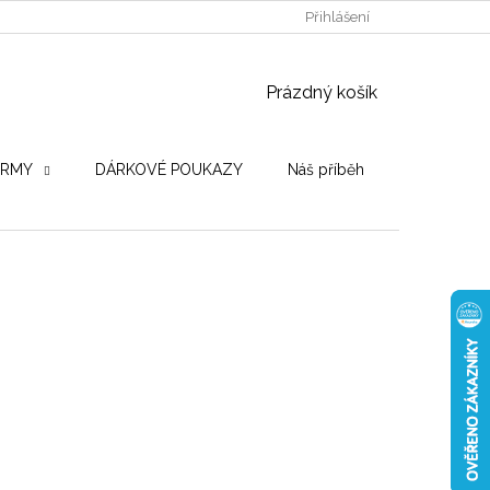
POUŽITÉ DŘEVINY
STROJE PRO VÝROBU
Přihlášení
OBCHODNÍ PO
NÁKUPNÍ KOŠÍK
Prázdný košík
IRMY
DÁRKOVÉ POUKAZY
Náš příběh
Hodnocení