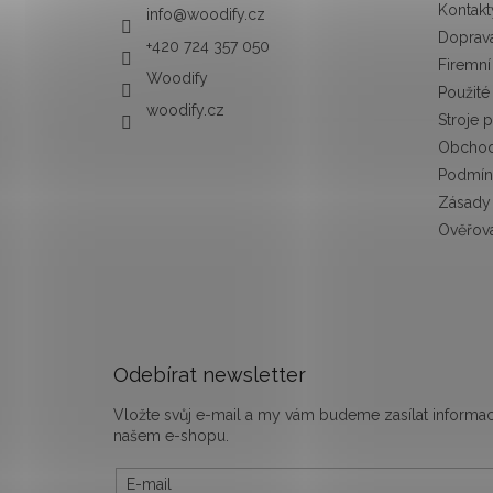
Kontakt
info
@
woodify.cz
Doprava
+420 724 357 050
Firemní
Woodify
Použité
woodify.cz
Stroje 
Obchod
Podmín
Zásady 
Ověřová
Odebírat newsletter
Vložte svůj e-mail a my vám budeme zasílat inform
našem e-shopu.
E-mail