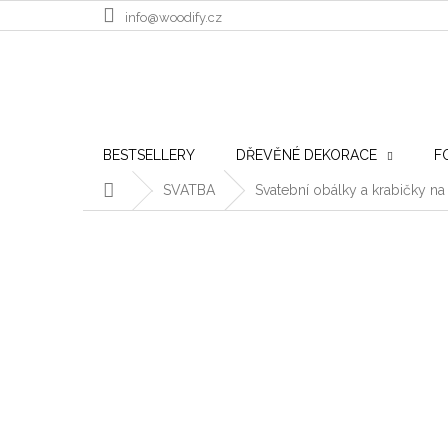
Přejít na obsah
info@woodify.cz
BESTSELLERY
DŘEVĚNÉ DEKORACE
F
Domů
SVATBA
Svatební obálky a krabičky na