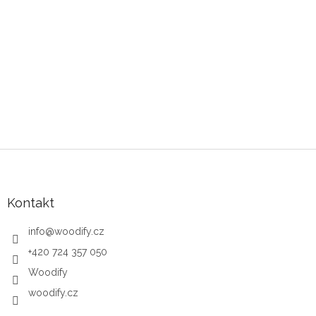
Z
á
p
a
Kontakt
t
í
info
@
woodify.cz
+420 724 357 050
Woodify
woodify.cz