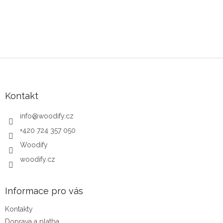
Zápatí
Kontakt
info
@
woodify.cz
+420 724 357 050
Woodify
woodify.cz
Informace pro vás
Kontakty
Doprava a platba