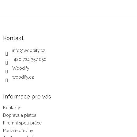
Zápatí
Kontakt
info
@
woodify.cz
+420 724 357 050
Woodify
woodify.cz
Informace pro vás
Kontakty
Doprava a platba
Firemní spolupráce
Použité dřeviny