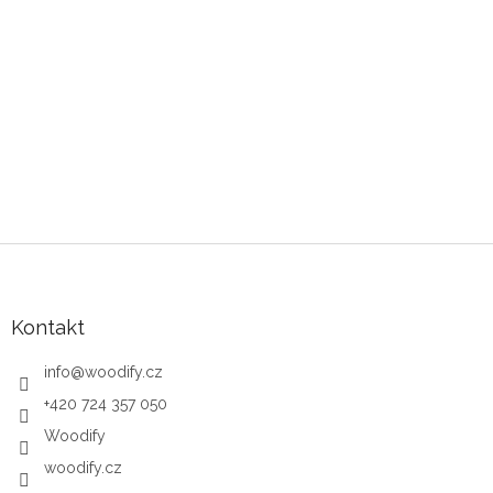
Zápatí
Kontakt
info
@
woodify.cz
+420 724 357 050
Woodify
woodify.cz