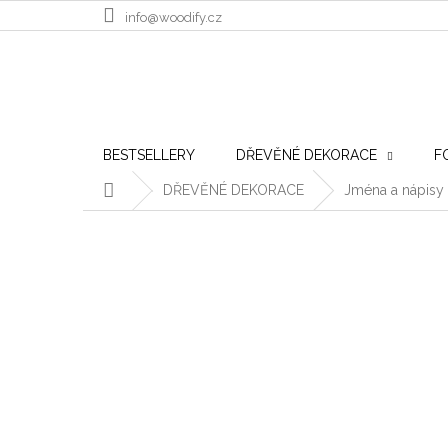
Přejít na obsah
info@woodify.cz
BESTSELLERY
DŘEVĚNÉ DEKORACE
F
Domů
DŘEVĚNÉ DEKORACE
Jména a nápisy