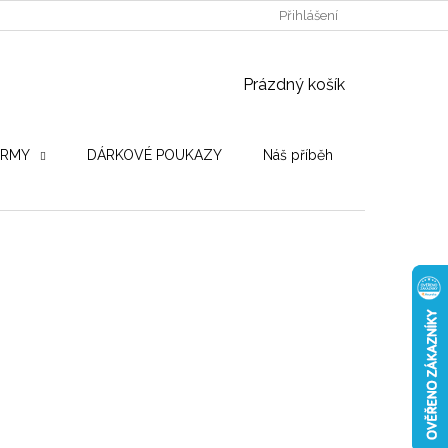
POUŽITÉ DŘEVINY
STROJE PRO VÝROBU
Přihlášení
OBCHODNÍ PO
NÁKUPNÍ KOŠÍK
Prázdný košík
IRMY
DÁRKOVÉ POUKAZY
Náš příběh
Hodnocení