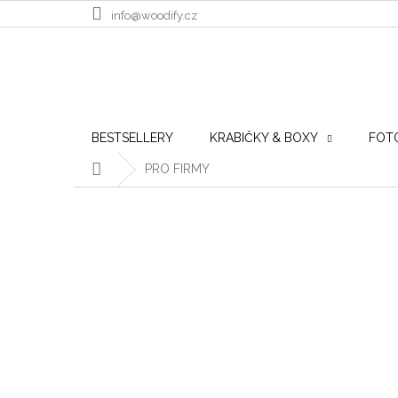
Přejít na obsah
info@woodify.cz
BESTSELLERY
KRABIČKY & BOXY
FOT
Domů
PRO FIRMY