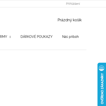
POUŽITÉ DŘEVINY
STROJE PRO VÝROBU
Přihlášení
OBCHODNÍ PO
NÁKUPNÍ KOŠÍK
Prázdný košík
IRMY
DÁRKOVÉ POUKAZY
Náš příběh
Hodnocení