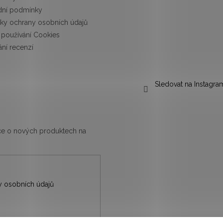
ní podmínky
ky ochrany osobních údajů
používání Cookies
ní recenzí
Sledovat na Instagra
ace o nových produktech na
 osobních údajů