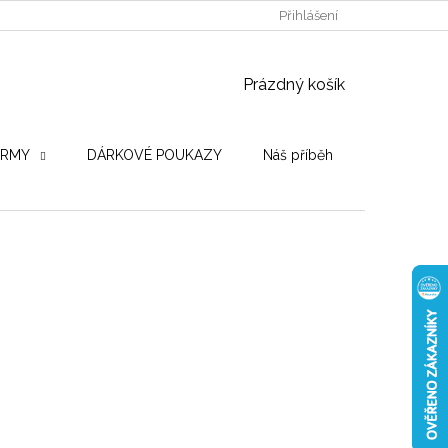
POUŽITÉ DŘEVINY
STROJE PRO VÝROBU
Přihlášení
OBCHODNÍ PO
NÁKUPNÍ KOŠÍK
Prázdný košík
IRMY
DÁRKOVÉ POUKAZY
Náš příběh
Hodnocení