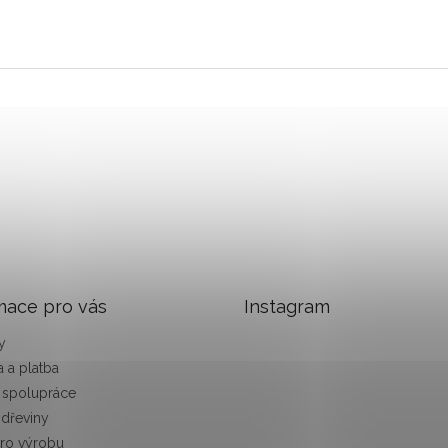
mace pro vás
Instagram
y
 a platba
 spolupráce
 dřeviny
pro výrobu