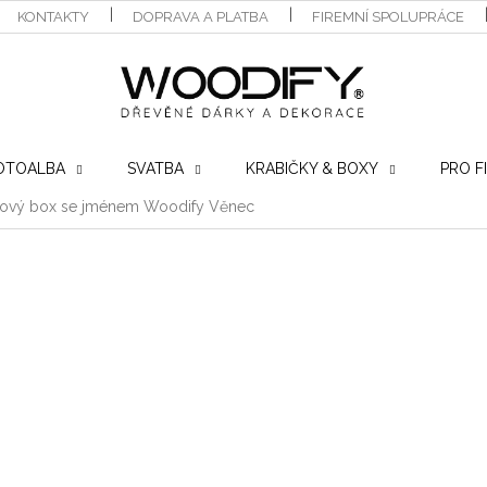
KONTAKTY
DOPRAVA A PLATBA
FIREMNÍ SPOLUPRÁCE
OTOALBA
SVATBA
KRABIČKY & BOXY
PRO F
ový box se jménem Woodify Věnec