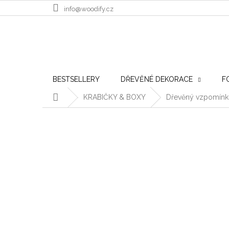
Přejít na obsah
info@woodify.cz
BESTSELLERY
DŘEVĚNÉ DEKORACE
F
Domů
KRABIČKY & BOXY
Dřevěný vzpomínk