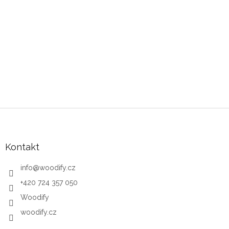
Zápatí
Kontakt
info
@
woodify.cz
+420 724 357 050
Woodify
woodify.cz