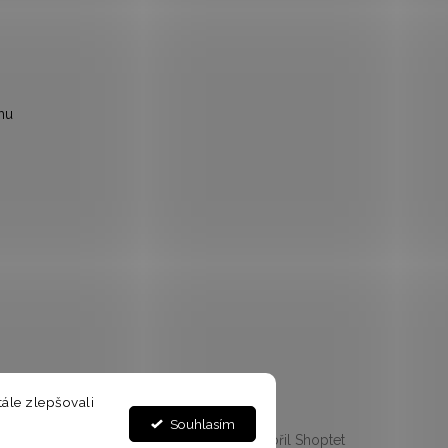
mu
ále zlepšovali
Souhlasím
Vytvořil Shoptet