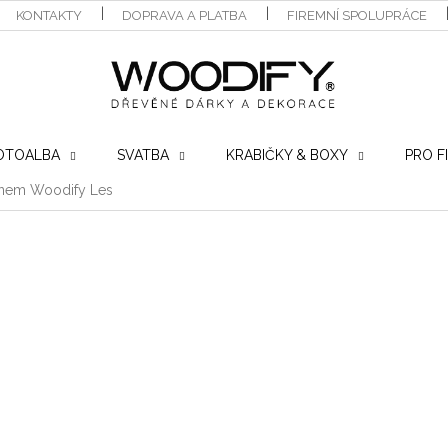
KONTAKTY
DOPRAVA A PLATBA
FIREMNÍ SPOLUPRÁCE
OTOALBA
SVATBA
KRABIČKY & BOXY
PRO F
énem Woodify Les