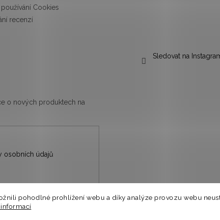
používání Cookies
ní recenzí
Sledovat na Instagra
ace o nových produktech na
 osobních údajů
nili pohodlné prohlížení webu a díky analýze provozu webu neust
nů.
 informací
⭐
a.