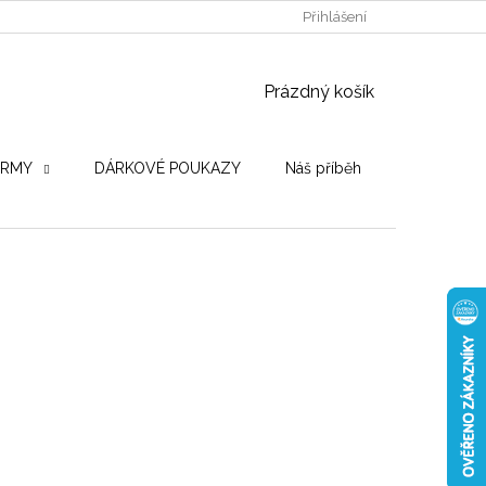
POUŽITÉ DŘEVINY
STROJE PRO VÝROBU
Přihlášení
OBCHODNÍ PO
NÁKUPNÍ KOŠÍK
Prázdný košík
IRMY
DÁRKOVÉ POUKAZY
Náš příběh
Hodnocení