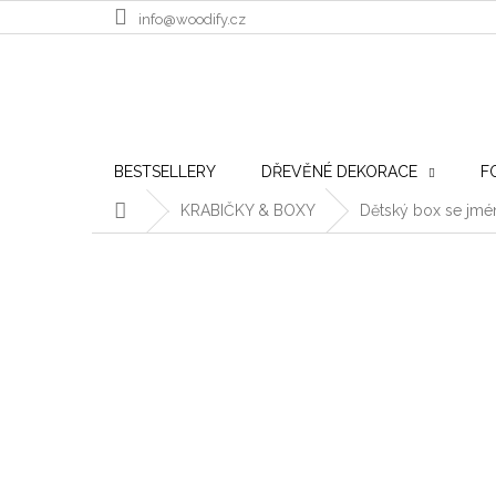
Přejít na obsah
info@woodify.cz
BESTSELLERY
DŘEVĚNÉ DEKORACE
F
Domů
KRABIČKY & BOXY
Dětský box se jm