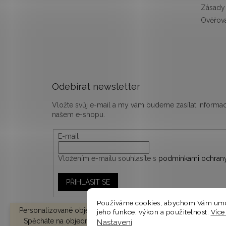
Zásady 
Ověřová
Odebírat newsletter
Vložte svůj e-mail a my vám budeme zasílat inform
našem e-shopu.
E-mail
Vložením e-mailu souhlasíte s
podmínkami ochrany
PŘIHLÁSIT SE
Používáme cookies, abychom Vám umož
Personalizované objednávky vyrábíme a odesíláme do 10-14 d
jeho funkce, výkon a použitelnost.
Více
Spěcháte na objednávku? V košíku zvolte EXPRESNÍ DODÁNÍ 
Nastavení
Copyright 2026
woodify.cz
. Všechna práva vyhrazen