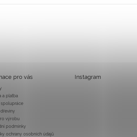
mace pro vás
Instagram
y
 a platba
 spolupráce
 dřeviny
pro výrobu
ní podmínky
ky ochrany osobních údajů