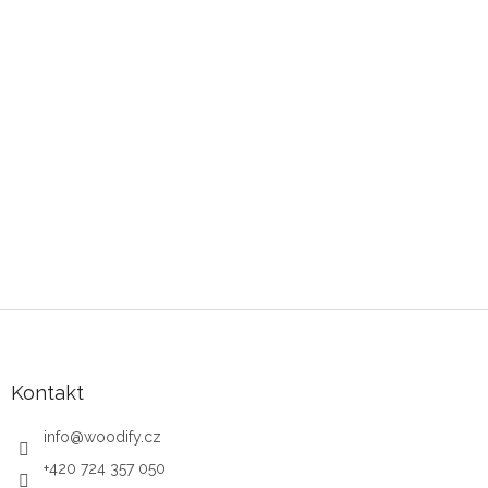
Zápatí
Kontakt
info
@
woodify.cz
+420 724 357 050