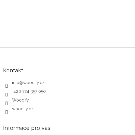
Zápatí
Kontakt
info
@
woodify.cz
+420 724 357 050
Woodify
woodify.cz
Informace pro vás