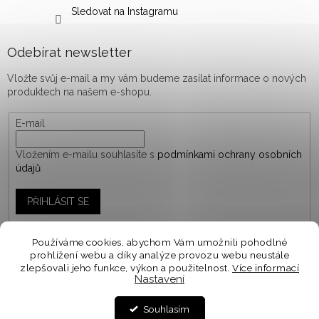
Sledovat na Instagramu
Odebírat newsletter
Vložte svůj e-mail a my vám budeme zasílat informace o nových
produktech na našem e-shopu.
E-mail
Vložením e-mailu souhlasíte s
podmínkami ochrany osobních
údajů
PŘIHLÁSIT SE
Používáme cookies, abychom Vám umožnili pohodlné
prohlížení webu a díky analýze provozu webu neustále
Vytvořil Shoptet
zlepšovali jeho funkce, výkon a použitelnost.
Více informací
Nastavení
Personalizované objednávky vyrábíme a odesíláme do
10-14 dnů. Spěcháte na objednávku? V košíku zvolte
Copyright 2026
woodify.cz
. Všechna práva vyhrazena.
Souhlasím
EXPRESNÍ DODÁNÍ ⭐