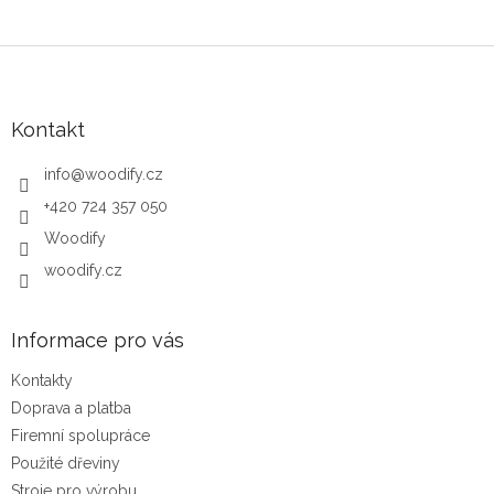
Zápatí
Kontakt
info
@
woodify.cz
+420 724 357 050
Woodify
woodify.cz
Informace pro vás
Kontakty
Doprava a platba
Firemní spolupráce
Použité dřeviny
Stroje pro výrobu