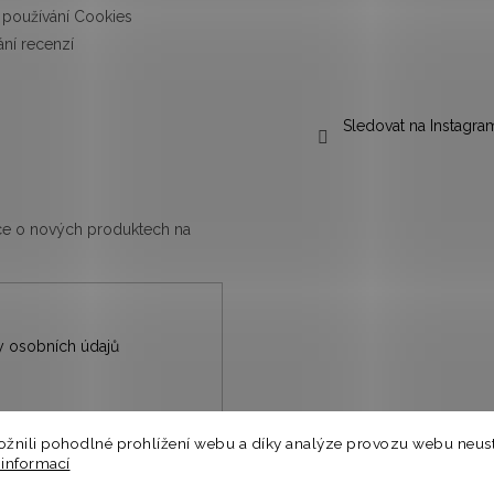
používání Cookies
ní recenzí
Sledovat na Instagra
ace o nových produktech na
 osobních údajů
nili pohodlné prohlížení webu a díky analýze provozu webu neust
nů.
 informací
⭐
a.