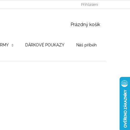
POUŽITÉ DŘEVINY
STROJE PRO VÝROBU
Přihlášení
OBCHODNÍ PO
NÁKUPNÍ KOŠÍK
Prázdný košík
IRMY
DÁRKOVÉ POUKAZY
Náš příběh
Hodnocení