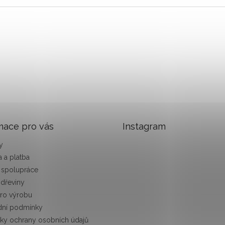
mace pro vás
Instagram
y
 a platba
 spolupráce
 dřeviny
pro výrobu
ní podmínky
ky ochrany osobních údajů