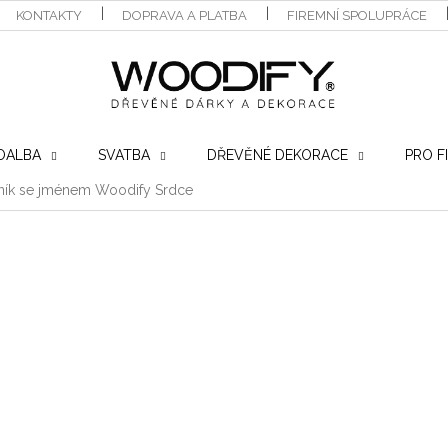
KONTAKTY
DOPRAVA A PLATBA
FIREMNÍ SPOLUPRÁCE
OALBA
SVATBA
DŘEVĚNÉ DEKORACE
PRO F
ník se jménem Woodify Srdce