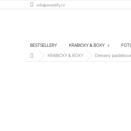
Přejít na obsah
info@woodify.cz
BESTSELLERY
KRABIČKY & BOXY
FOT
Domů
KRABIČKY & BOXY
Dřevěný pastelkov