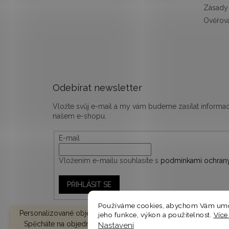
Zásady 
Ověřová
Odebírat newsletter
Vložte svůj e-mail a my vám budeme zasílat inform
našem e-shopu.
E-mail
Vložením e-mailu souhlasíte s
podmínkami ochrany
PŘIHLÁSIT SE
Používáme cookies, abychom Vám umož
Personalizované objednávky vyrábíme a odesíláme do 10-14 d
jeho funkce, výkon a použitelnost.
Více
Spěcháte na objednávku? V košíku zvolte EXPRESNÍ DODÁNÍ 
Nastavení
Copyright 2026
woodify.cz
. Všechna práva vyhrazen