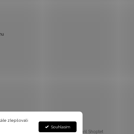
mu
ále zlepšovali
Souhlasím
Vytvořil Shoptet