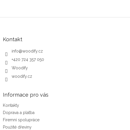
Zápatí
Kontakt
info
@
woodify.cz
+420 724 357 050
Woodify
woodify.cz
Informace pro vás
Kontakty
Doprava a platba
Firemní spolupráce
Použité dřeviny