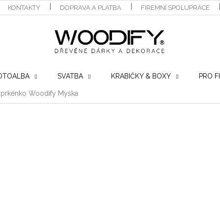
KONTAKTY
DOPRAVA A PLATBA
FIREMNÍ SPOLUPRÁCE
OTOALBA
SVATBA
KRABIČKY & BOXY
PRO F
 prkénko Woodify Myška