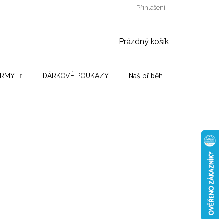
POUŽITÉ DŘEVINY
STROJE PRO VÝROBU
Přihlášení
OBCHODNÍ PO
NÁKUPNÍ KOŠÍK
Prázdný košík
IRMY
DÁRKOVÉ POUKAZY
Náš příběh
Hodnocení