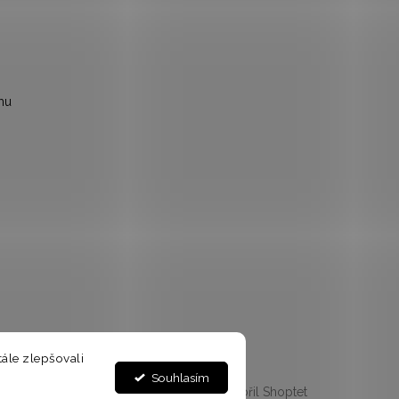
mu
ále zlepšovali
Souhlasím
Vytvořil Shoptet