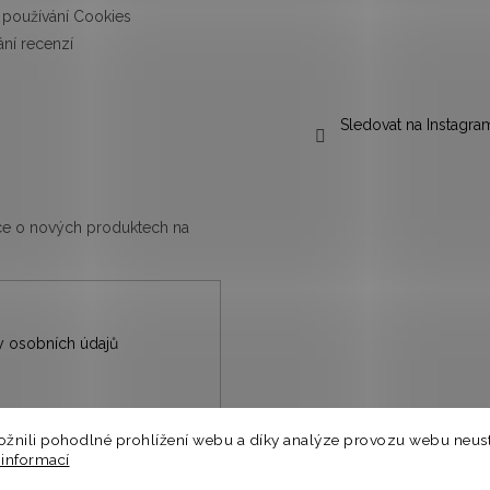
používání Cookies
ní recenzí
Sledovat na Instagra
ace o nových produktech na
 osobních údajů
nili pohodlné prohlížení webu a díky analýze provozu webu neust
nů.
 informací
⭐
a.