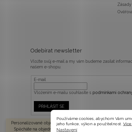
Zásady 
Ověřová
Odebírat newsletter
Vložte svůj e-mail a my vám budeme zasílat inform
našem e-shopu.
E-mail
Vložením e-mailu souhlasíte s
podmínkami ochrany
PŘIHLÁSIT SE
Používáme cookies, abychom Vám umož
Personalizované objednávky vyrábíme a odesíláme do 10-14 d
jeho funkce, výkon a použitelnost.
Více
Spěcháte na objednávku? V košíku zvolte EXPRESNÍ DODÁNÍ 
Nastavení
Copyright 2026
woodify.cz
. Všechna práva vyhrazen