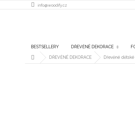
Přejít na obsah
info@woodify.cz
BESTSELLERY
DŘEVĚNÉ DEKORACE
F
Domů
DŘEVĚNÉ DEKORACE
Dřevěné dětské