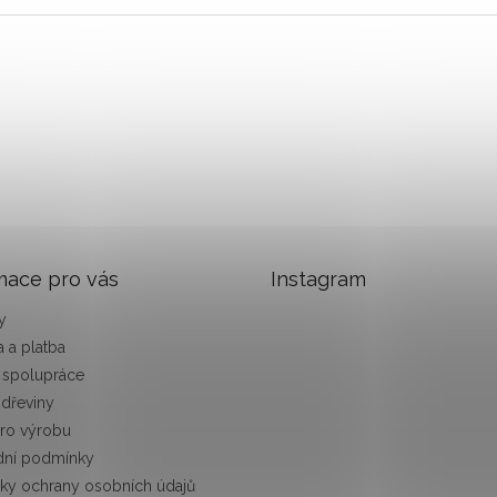
mace pro vás
Instagram
y
 a platba
 spolupráce
 dřeviny
pro výrobu
ní podmínky
ky ochrany osobních údajů