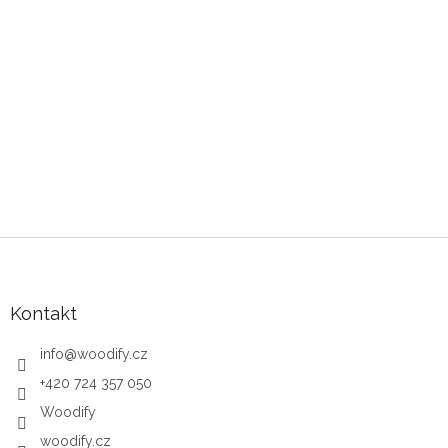
Zápatí
Kontakt
info
@
woodify.cz
+420 724 357 050
Woodify
woodify.cz