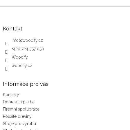
Zápatí
Kontakt
info
@
woodify.cz
+420 724 357 050
Woodify
woodify.cz
Informace pro vás
Kontakty
Doprava a platba
Firemní spolupráce
Použité dřeviny
Stroje pro výrobu