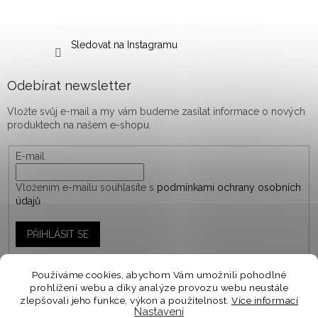
Sledovat na Instagramu
Odebírat newsletter
Vložte svůj e-mail a my vám budeme zasílat informace o nových
produktech na našem e-shopu.
E-mail
Vložením e-mailu souhlasíte s
podmínkami ochrany osobních
údajů
PŘIHLÁSIT SE
Používáme cookies, abychom Vám umožnili pohodlné
prohlížení webu a díky analýze provozu webu neustále
Vytvořil Shoptet
zlepšovali jeho funkce, výkon a použitelnost.
Více informací
Nastavení