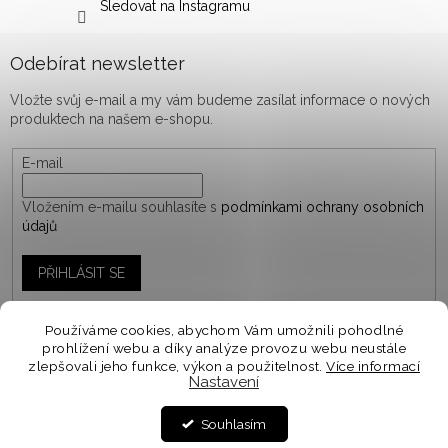
Sledovat na Instagramu
Odebírat newsletter
Vložte svůj e-mail a my vám budeme zasílat informace o nových
produktech na našem e-shopu.
E-mail
Vložením e-mailu souhlasíte s
podmínkami ochrany osobních
údajů
PŘIHLÁSIT SE
Používáme cookies, abychom Vám umožnili pohodlné
prohlížení webu a díky analýze provozu webu neustále
Vytvořil Shoptet
zlepšovali jeho funkce, výkon a použitelnost.
Více informací
Nastavení
Personalizované objednávky vyrábíme a odesíláme do
10-14 dnů. Spěcháte na objednávku? V košíku zvolte
Copyright 2026
woodify.cz
. Všechna práva vyhrazena.
Souhlasím
EXPRESNÍ DODÁNÍ ⭐