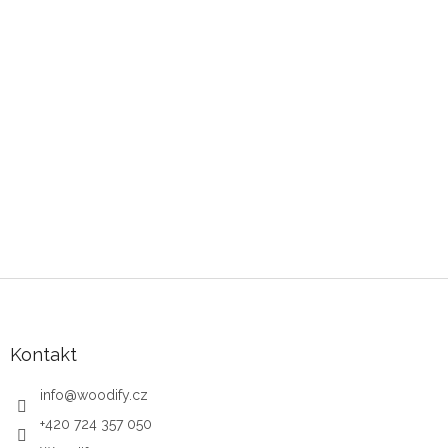
Zápatí
Kontakt
info
@
woodify.cz
+420 724 357 050