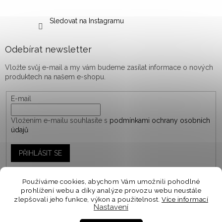
Sledovat na Instagramu
Odebírat newsletter
Vložte svůj e-mail a my vám budeme zasílat informace o nových
produktech na našem e-shopu.
E-mail
Vložením e-mailu souhlasíte s
podmínkami ochrany osobních
údajů
PŘIHLÁSIT SE
Používáme cookies, abychom Vám umožnili pohodlné
prohlížení webu a díky analýze provozu webu neustále
Vytvořil Shoptet
zlepšovali jeho funkce, výkon a použitelnost.
Více informací
Nastavení
Personalizované objednávky vyrábíme a odesíláme do