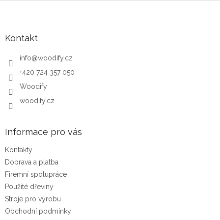
Zápatí
Kontakt
info
@
woodify.cz
+420 724 357 050
Woodify
woodify.cz
Informace pro vás
Kontakty
Doprava a platba
Firemní spolupráce
Použité dřeviny
Stroje pro výrobu
Obchodní podmínky