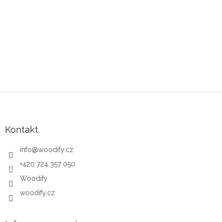
Zápatí
Kontakt
info
@
woodify.cz
+420 724 357 050
Woodify
woodify.cz