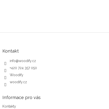
Zápatí
Kontakt
info
@
woodify.cz
+420 724 357 050
Woodify
woodify.cz
Informace pro vás
Kontakty