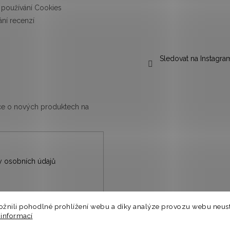
používání Cookies
ní recenzí
Sledovat na Instagra
ace o nových produktech na
 osobních údajů
nili pohodlné prohlížení webu a díky analýze provozu webu neust
nů.
 informací
⭐
a.