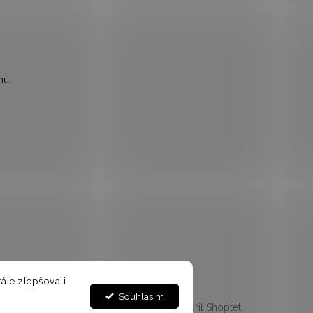
mu
ále zlepšovali
Souhlasím
Vytvořil Shoptet