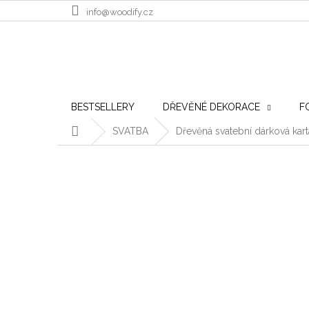
Přejít na obsah
info@woodify.cz
BESTSELLERY
DŘEVĚNÉ DEKORACE
F
Domů
SVATBA
Dřevěná svatební dárková kart