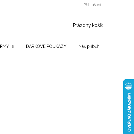
POUŽITÉ DŘEVINY
STROJE PRO VÝROBU
Přihlášení
OBCHODNÍ PO
NÁKUPNÍ KOŠÍK
Prázdný košík
IRMY
DÁRKOVÉ POUKAZY
Náš příběh
Hodnocení