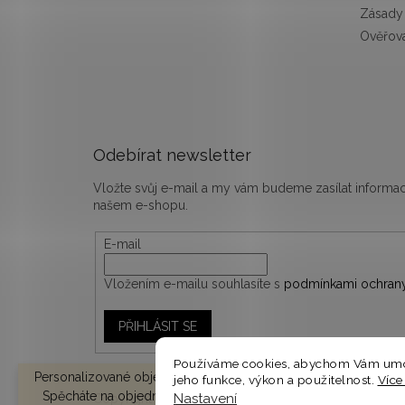
Zásady 
Ověřová
Odebírat newsletter
Vložte svůj e-mail a my vám budeme zasílat inform
našem e-shopu.
E-mail
Vložením e-mailu souhlasíte s
podmínkami ochrany
PŘIHLÁSIT SE
Používáme cookies, abychom Vám umož
Personalizované objednávky vyrábíme a odesíláme do 10-14 d
jeho funkce, výkon a použitelnost.
Více
Spěcháte na objednávku? V košíku zvolte EXPRESNÍ DODÁNÍ 
Nastavení
Copyright 2026
woodify.cz
. Všechna práva vyhrazen