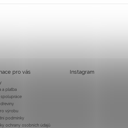
mace pro vás
Instagram
y
 a platba
 spolupráce
 dřeviny
pro výrobu
ní podmínky
ky ochrany osobních údajů