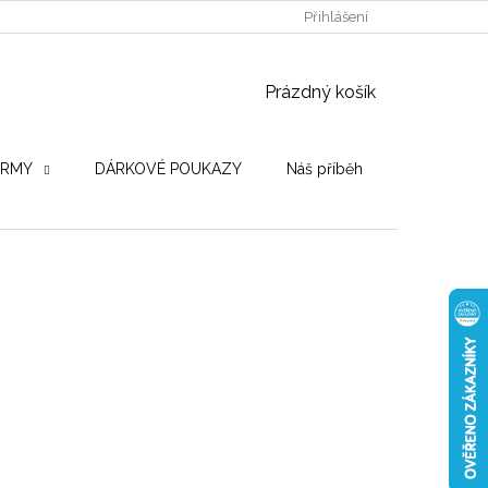
POUŽITÉ DŘEVINY
STROJE PRO VÝROBU
Přihlášení
OBCHODNÍ PO
NÁKUPNÍ KOŠÍK
Prázdný košík
IRMY
DÁRKOVÉ POUKAZY
Náš příběh
Hodnocení