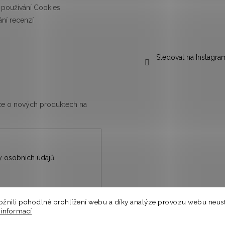
používání Cookies
ní recenzí
Sledovat na Instagra
ace o nových produktech na
 osobních údajů
nili pohodlné prohlížení webu a díky analýze provozu webu neust
nů.
 informací
⭐
a.