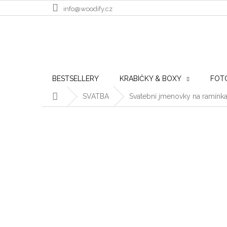
Přejít na obsah
info@woodify.cz
BESTSELLERY
KRABIČKY & BOXY
FOT
Domů
SVATBA
Svatební jmenovky na ramínka