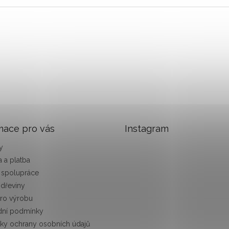
mace pro vás
Instagram
y
 a platba
 spolupráce
 dřeviny
pro výrobu
ní podmínky
ky ochrany osobních údajů