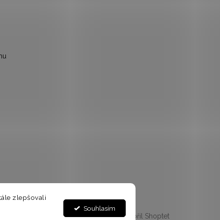
mu
ále zlepšovali
Souhlasím
Vytvořil Shoptet