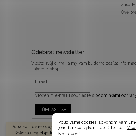
Zásady 
Ověřová
Odebírat newsletter
Vložte svůj e-mail a my vám budeme zasílat inform
našem e-shopu.
E-mail
Vložením e-mailu souhlasíte s
podmínkami ochrany
PŘIHLÁSIT SE
Používáme cookies, abychom Vám umož
Personalizované objednávky vyrábíme a odesíláme do 10-14 d
jeho funkce, výkon a použitelnost.
Více
Spěcháte na objednávku? V košíku zvolte EXPRESNÍ DODÁNÍ 
Nastavení
Copyright 2026
woodify.cz
. Všechna práva vyhrazen