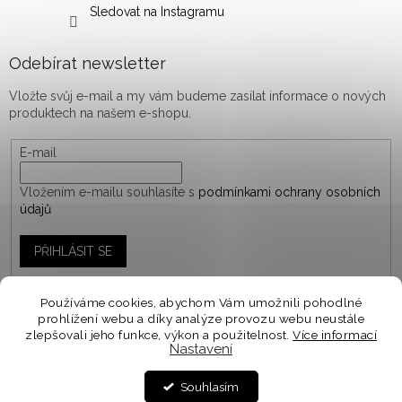
Sledovat na Instagramu
Odebírat newsletter
Vložte svůj e-mail a my vám budeme zasílat informace o nových
produktech na našem e-shopu.
E-mail
Vložením e-mailu souhlasíte s
podmínkami ochrany osobních
údajů
PŘIHLÁSIT SE
Používáme cookies, abychom Vám umožnili pohodlné
prohlížení webu a díky analýze provozu webu neustále
Vytvořil Shoptet
zlepšovali jeho funkce, výkon a použitelnost.
Více informací
Nastavení
Personalizované objednávky vyrábíme a odesíláme do
10-14 dnů. Spěcháte na objednávku? V košíku zvolte
Copyright 2026
woodify.cz
. Všechna práva vyhrazena.
Souhlasím
EXPRESNÍ DODÁNÍ ⭐