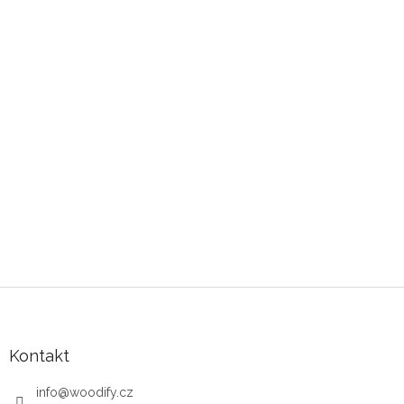
Zápatí
Kontakt
info
@
woodify.cz