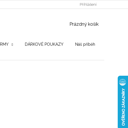
POUŽITÉ DŘEVINY
STROJE PRO VÝROBU
Přihlášení
OBCHODNÍ PO
NÁKUPNÍ KOŠÍK
Prázdný košík
IRMY
DÁRKOVÉ POUKAZY
Náš příběh
Hodnocení