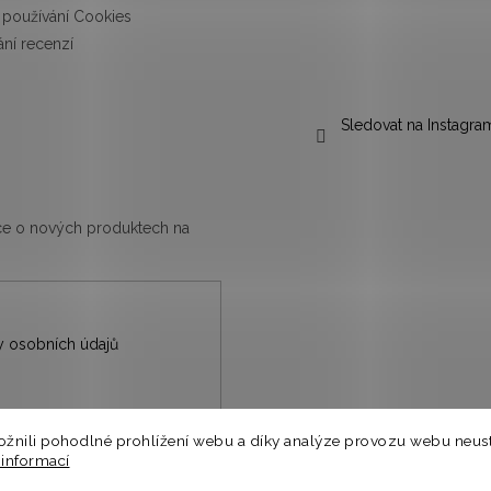
používání Cookies
ní recenzí
Sledovat na Instagra
ace o nových produktech na
 osobních údajů
nili pohodlné prohlížení webu a díky analýze provozu webu neust
nů.
 informací
⭐
a.