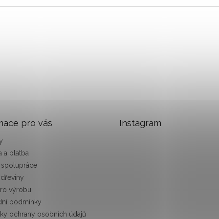
mace pro vás
Instagram
y
 a platba
 spolupráce
 dřeviny
pro výrobu
ní podmínky
ky ochrany osobních údajů