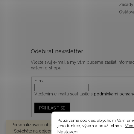
Zásady 
Ověřová
Odebírat newsletter
Vložte svůj e-mail a my vám budeme zasílat inform
našem e-shopu.
E-mail
Vložením e-mailu souhlasíte s
podmínkami ochrany
PŘIHLÁSIT SE
Používáme cookies, abychom Vám umož
Personalizované objednávky vyrábíme a odesíláme do 10-14 d
jeho funkce, výkon a použitelnost.
Více
Spěcháte na objednávku? V košíku zvolte EXPRESNÍ DODÁNÍ 
Nastavení
Copyright 2026
woodify.cz
. Všechna práva vyhrazen