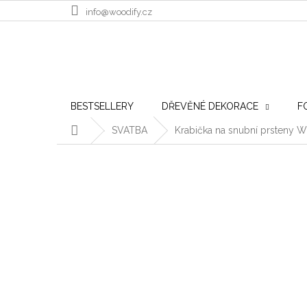
Přejít na obsah
info@woodify.cz
BESTSELLERY
DŘEVĚNÉ DEKORACE
F
Domů
SVATBA
Krabička na snubní prsteny W