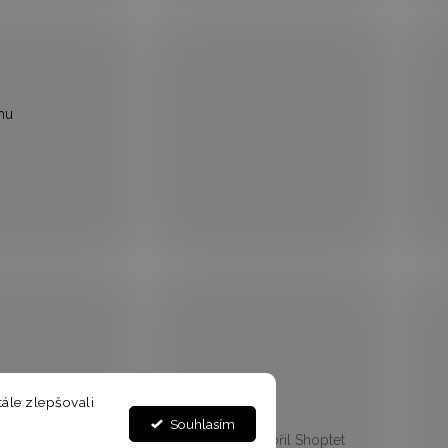
mu
ále zlepšovali
Souhlasím
Vytvořil Shoptet