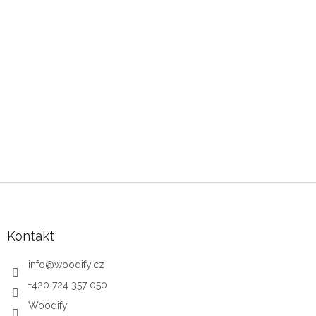
Zápatí
Kontakt
info
@
woodify.cz
+420 724 357 050
Woodify