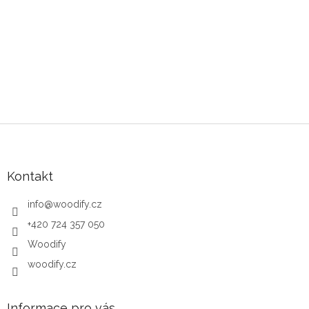
Zápatí
Kontakt
info
@
woodify.cz
+420 724 357 050
Woodify
woodify.cz
Informace pro vás