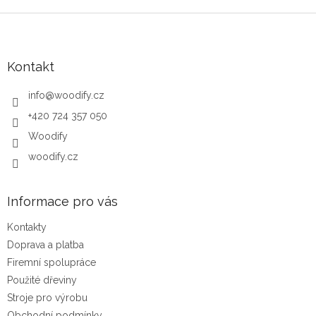
Zápatí
Kontakt
info
@
woodify.cz
+420 724 357 050
Woodify
woodify.cz
Informace pro vás
Kontakty
Doprava a platba
Firemní spolupráce
Použité dřeviny
Stroje pro výrobu
Obchodní podmínky