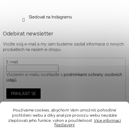
Sledovat na Instagramu
Odebírat newsletter
Vložte svůj e-mail a my vám budeme zasílat informace o nových
produktech na našem e-shopu.
E-mail
Vložením e-mailu souhlasíte s
podmínkami ochrany osobních
údajů
PŘIHLÁSIT SE
Používáme cookies, abychom Vám umožnili pohodlné
prohlížení webu a díky analýze provozu webu neustále
Vytvořil Shoptet
zlepšovali jeho funkce, výkon a použitelnost.
Více informací
Nastavení
Personalizované objednávky vyrábíme a odesíláme do