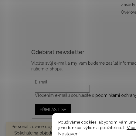
Zásady 
Ověřová
Odebírat newsletter
Vložte svůj e-mail a my vám budeme zasílat inform
našem e-shopu.
E-mail
Vložením e-mailu souhlasíte s
podmínkami ochrany
PŘIHLÁSIT SE
Používáme cookies, abychom Vám umož
Personalizované objednávky vyrábíme a odesíláme do 10-14 d
jeho funkce, výkon a použitelnost.
Více
Spěcháte na objednávku? V košíku zvolte EXPRESNÍ DODÁNÍ 
Nastavení
Copyright 2026
woodify.cz
. Všechna práva vyhrazen