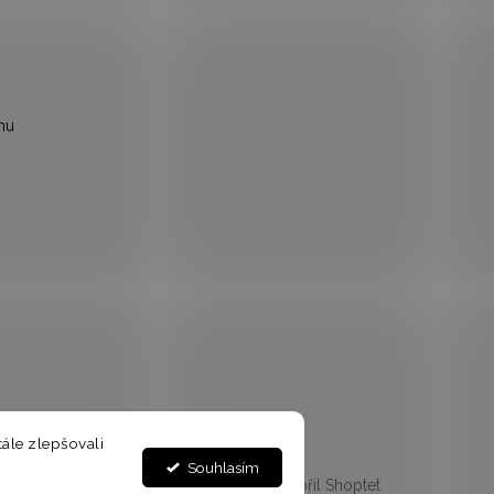
mu
ále zlepšovali
Souhlasím
Vytvořil Shoptet