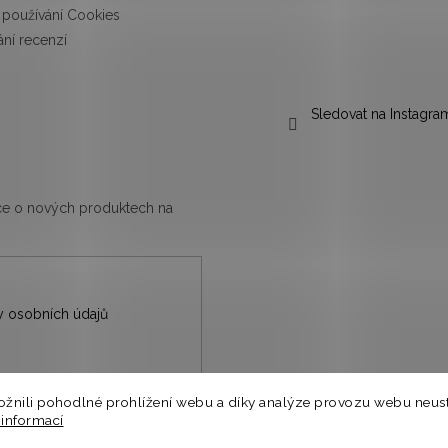
používání Cookies
ní recenzí
Sledovat na Instagra
ace o nových produktech na
 osobních údajů
nili pohodlné prohlížení webu a díky analýze provozu webu neust
nů.
 informací
⭐
a.