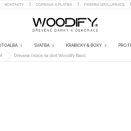
KONTAKTY
DOPRAVA A PLATBA
FIREMNÍ SPOLUPRÁCE
OTOALBA
SVATBA
KRABIČKY & BOXY
PRO F
rt
Dřevěná číslice na dort Woodify Basic