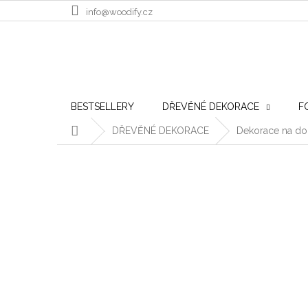
Přejít na obsah
info@woodify.cz
BESTSELLERY
DŘEVĚNÉ DEKORACE
F
Domů
DŘEVĚNÉ DEKORACE
Dekorace na do