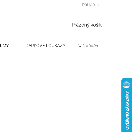
POUŽITÉ DŘEVINY
STROJE PRO VÝROBU
Přihlášení
OBCHODNÍ PO
NÁKUPNÍ KOŠÍK
Prázdný košík
IRMY
DÁRKOVÉ POUKAZY
Náš příběh
Hodnocení