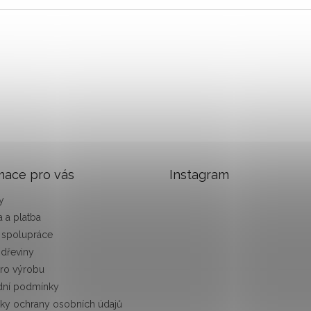
mace pro vás
Instagram
y
 a platba
 spolupráce
 dřeviny
pro výrobu
ní podmínky
ky ochrany osobních údajů