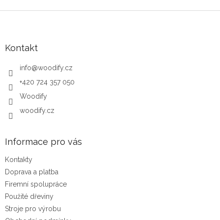
Zápatí
Kontakt
info
@
woodify.cz
+420 724 357 050
Woodify
woodify.cz
Informace pro vás
Kontakty
Doprava a platba
Firemní spolupráce
Použité dřeviny
Stroje pro výrobu