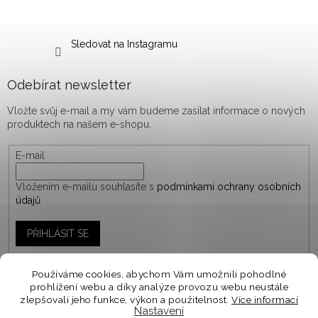
Sledovat na Instagramu
Odebírat newsletter
Vložte svůj e-mail a my vám budeme zasílat informace o nových
produktech na našem e-shopu.
E-mail
Vložením e-mailu souhlasíte s
podmínkami ochrany osobních
údajů
PŘIHLÁSIT SE
Používáme cookies, abychom Vám umožnili pohodlné
prohlížení webu a díky analýze provozu webu neustále
Vytvořil Shoptet
zlepšovali jeho funkce, výkon a použitelnost.
Více informací
Nastavení