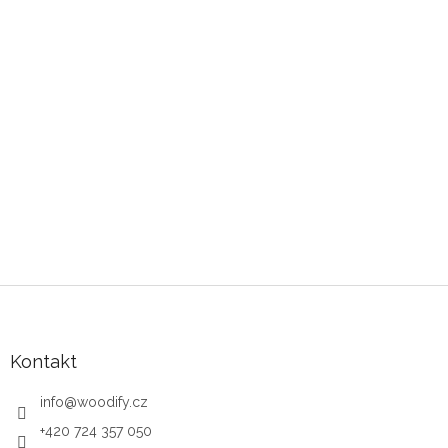
Zápatí
Kontakt
info
@
woodify.cz
+420 724 357 050