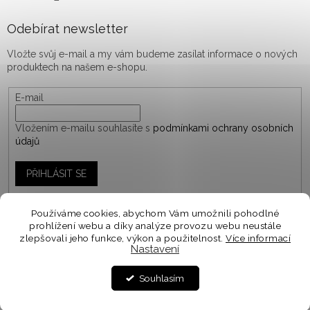
Odebírat newsletter
Vložte svůj e-mail a my vám budeme zasílat informace o nových
produktech na našem e-shopu.
E-mail
Vložením e-mailu souhlasíte s
podmínkami ochrany osobních
údajů
PŘIHLÁSIT SE
Používáme cookies, abychom Vám umožnili pohodlné
prohlížení webu a díky analýze provozu webu neustále
Vytvořil Shoptet
zlepšovali jeho funkce, výkon a použitelnost.
Více informací
Nastavení
Personalizované objednávky vyrábíme a odesíláme do
10-14 dnů. Spěcháte na objednávku? V košíku zvolte
Copyright 2026
woodify.cz
. Všechna práva vyhrazena.
Souhlasím
EXPRESNÍ DODÁNÍ ⭐