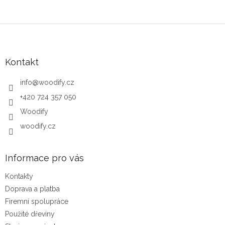
Zápatí
Kontakt
info
@
woodify.cz
+420 724 357 050
Woodify
woodify.cz
Informace pro vás
Kontakty
Doprava a platba
Firemní spolupráce
Použité dřeviny