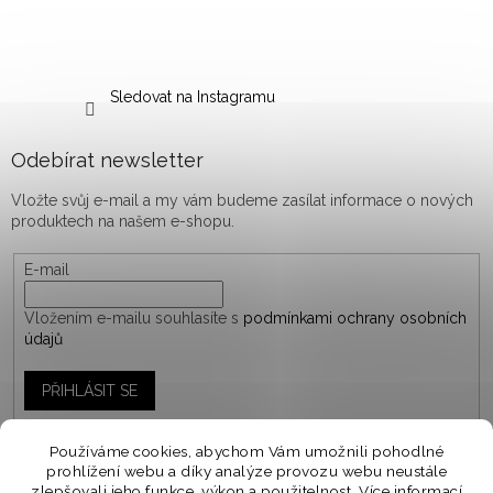
Sledovat na Instagramu
Odebírat newsletter
Vložte svůj e-mail a my vám budeme zasílat informace o nových
produktech na našem e-shopu.
E-mail
Vložením e-mailu souhlasíte s
podmínkami ochrany osobních
údajů
PŘIHLÁSIT SE
Používáme cookies, abychom Vám umožnili pohodlné
prohlížení webu a díky analýze provozu webu neustále
Vytvořil Shoptet
zlepšovali jeho funkce, výkon a použitelnost.
Více informací