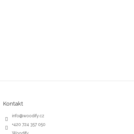
Zápatí
Kontakt
info
@
woodify.cz
+420 724 357 050
Woodify