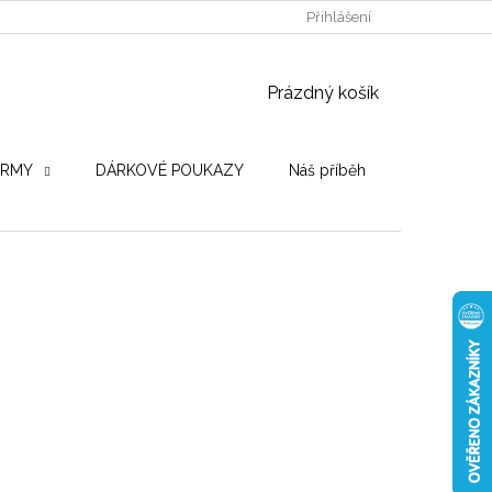
POUŽITÉ DŘEVINY
STROJE PRO VÝROBU
Přihlášení
OBCHODNÍ PO
NÁKUPNÍ KOŠÍK
Prázdný košík
IRMY
DÁRKOVÉ POUKAZY
Náš příběh
Hodnocení