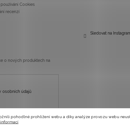
používání Cookies
ní recenzí
Sledovat na Instagra
ace o nových produktech na
 osobních údajů
nili pohodlné prohlížení webu a díky analýze provozu webu neust
nů.
 informací
⭐
a.