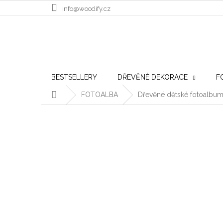
Přejít na obsah
info@woodify.cz
BESTSELLERY
DŘEVĚNÉ DEKORACE
F
Domů
FOTOALBA
Dřevěné dětské fotoalbum