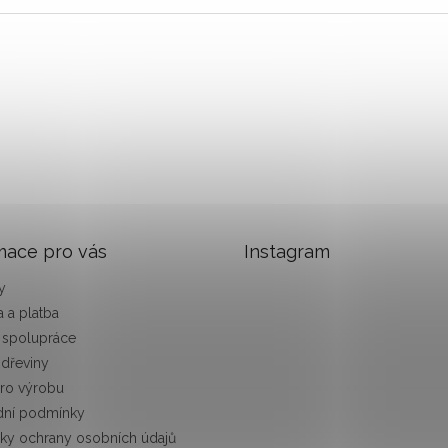
mace pro vás
Instagram
y
 a platba
 spolupráce
 dřeviny
pro výrobu
ní podmínky
ky ochrany osobních údajů