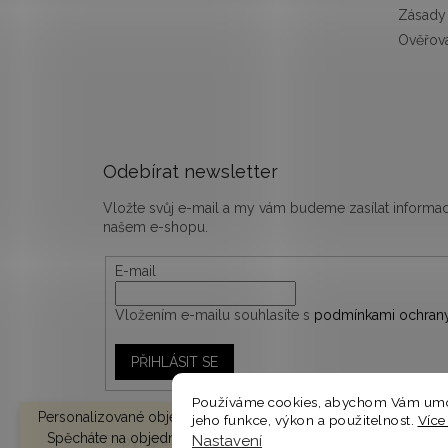
Zásady 
Ověřová
Odebírat newsletter
Vložte svůj e-mail a my vám budeme zasílat inform
našem e-shopu.
E-mail
Vložením e-mailu souhlasíte s
podmínkami ochrany
PŘIHLÁSIT SE
Používáme cookies, abychom Vám umož
Personalizované objednávky vyrábíme a odesíláme do 10-14 d
jeho funkce, výkon a použitelnost.
Více
Spěcháte na objednávku? V košíku zvolte EXPRESNÍ DODÁNÍ 
Nastavení
Copyright 2026
woodify.cz
. Všechna práva vyhrazen