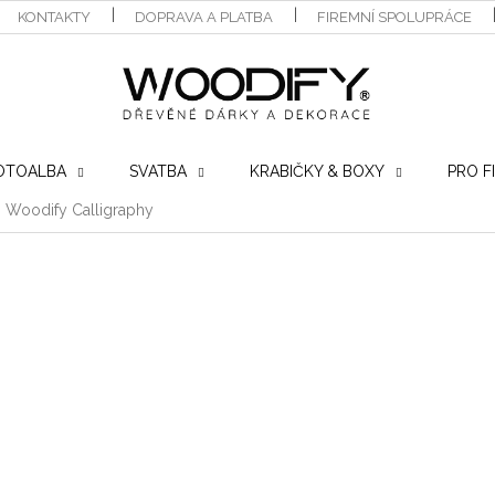
KONTAKTY
DOPRAVA A PLATBA
FIREMNÍ SPOLUPRÁCE
OTOALBA
SVATBA
KRABIČKY & BOXY
PRO F
 Woodify Calligraphy