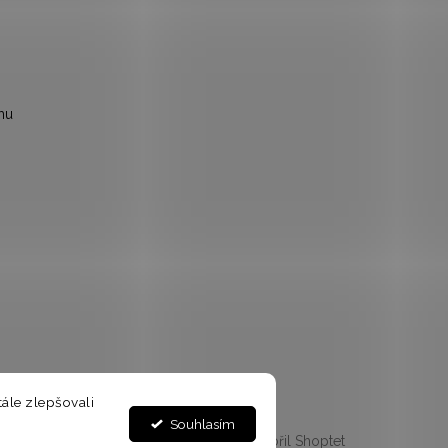
mu
ále zlepšovali
Souhlasím
Vytvořil Shoptet