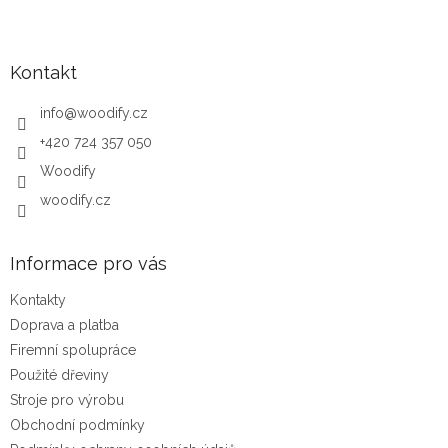
Zápatí
Kontakt
info
@
woodify.cz
+420 724 357 050
Woodify
woodify.cz
Informace pro vás
Kontakty
Doprava a platba
Firemní spolupráce
Použité dřeviny
Stroje pro výrobu
Obchodní podmínky