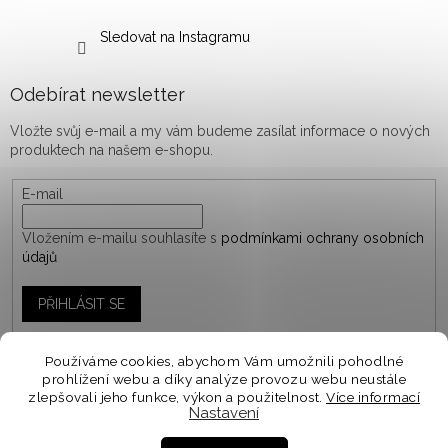
Sledovat na Instagramu
Odebírat newsletter
Vložte svůj e-mail a my vám budeme zasílat informace o nových
produktech na našem e-shopu.
E-mail
Vložením e-mailu souhlasíte s
podmínkami ochrany osobních
údajů
PŘIHLÁSIT SE
Používáme cookies, abychom Vám umožnili pohodlné
prohlížení webu a díky analýze provozu webu neustále
Vytvořil Shoptet
zlepšovali jeho funkce, výkon a použitelnost.
Více informací
Nastavení
Personalizované objednávky vyrábíme a odesíláme do
10-14 dnů. Spěcháte na objednávku? V košíku zvolte