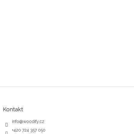
Zápatí
Kontakt
info
@
woodify.cz
+420 724 357 050