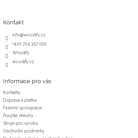
Zápatí
Kontakt
info
@
woodify.cz
+420 724 357 050
Woodify
woodify.cz
Informace pro vás
Kontakty
Doprava a platba
Firemní spolupráce
Použité dřeviny
Stroje pro výrobu
Obchodní podmínky