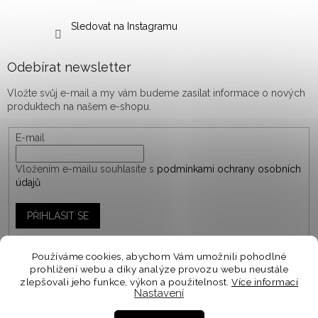
Sledovat na Instagramu
Odebírat newsletter
Vložte svůj e-mail a my vám budeme zasílat informace o nových
produktech na našem e-shopu.
E-mail
Vložením e-mailu souhlasíte s
podmínkami ochrany osobních
údajů
PŘIHLÁSIT SE
Používáme cookies, abychom Vám umožnili pohodlné
prohlížení webu a díky analýze provozu webu neustále
Vytvořil Shoptet
zlepšovali jeho funkce, výkon a použitelnost.
Více informací
Nastavení
Personalizované objednávky vyrábíme a odesíláme do
10-14 dnů. Spěcháte na objednávku? V košíku zvolte