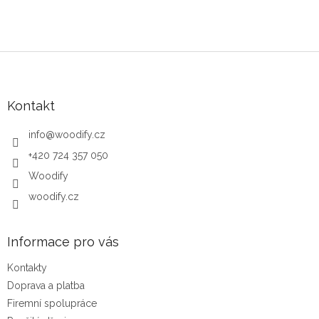
Zápatí
Kontakt
info
@
woodify.cz
+420 724 357 050
Woodify
woodify.cz
Informace pro vás
Kontakty
Doprava a platba
Firemní spolupráce