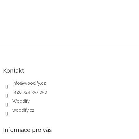
Zápatí
Kontakt
info
@
woodify.cz
+420 724 357 050
Woodify
woodify.cz
Informace pro vás