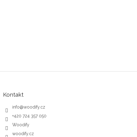
Zápatí
Kontakt
info
@
woodify.cz
+420 724 357 050
Woodify
woodify.cz