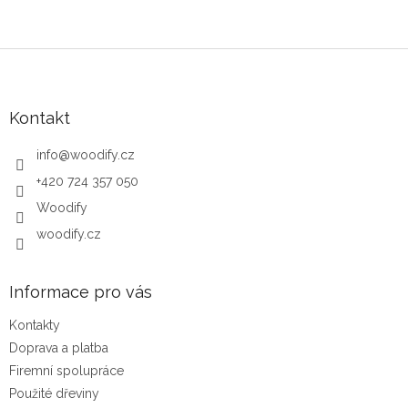
Zápatí
Kontakt
info
@
woodify.cz
+420 724 357 050
Woodify
woodify.cz
Informace pro vás
Kontakty
Doprava a platba
Firemní spolupráce
Použité dřeviny