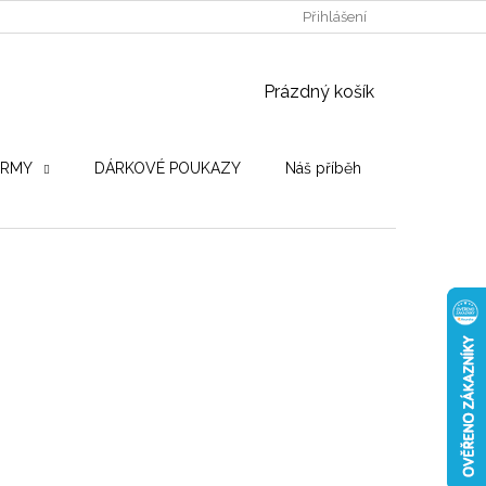
POUŽITÉ DŘEVINY
STROJE PRO VÝROBU
Přihlášení
OBCHODNÍ PO
NÁKUPNÍ KOŠÍK
Prázdný košík
IRMY
DÁRKOVÉ POUKAZY
Náš příběh
Hodnocení