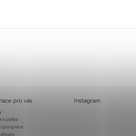
mace pro vás
Instagram
y
 a platba
 spolupráce
 dřeviny