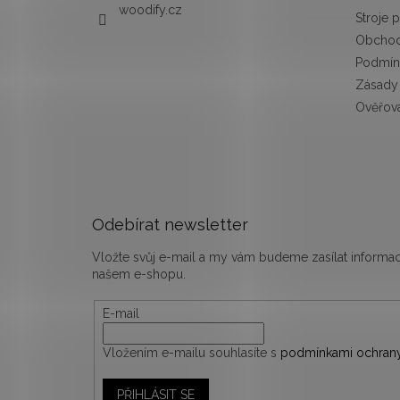
woodify.cz
Stroje 
Obchod
Podmín
Zásady 
Ověřová
Odebírat newsletter
Vložte svůj e-mail a my vám budeme zasílat inform
našem e-shopu.
E-mail
Vložením e-mailu souhlasíte s
podmínkami ochrany
PŘIHLÁSIT SE