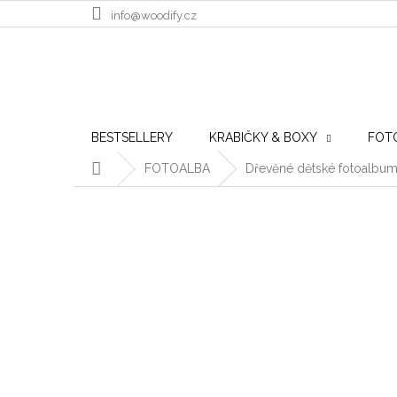
Přejít na obsah
info@woodify.cz
BESTSELLERY
KRABIČKY & BOXY
FOT
Domů
FOTOALBA
Dřevěné dětské fotoalbum