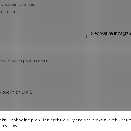
používání Cookies
ní recenzí
Sledovat na Instagra
ace o nových produktech na
 osobních údajů
nili pohodlné prohlížení webu a díky analýze provozu webu neust
nů.
 informací
a.
⭐