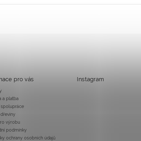
mace pro vás
Instagram
y
 a platba
 spolupráce
 dřeviny
pro výrobu
ní podmínky
ky ochrany osobních údajů