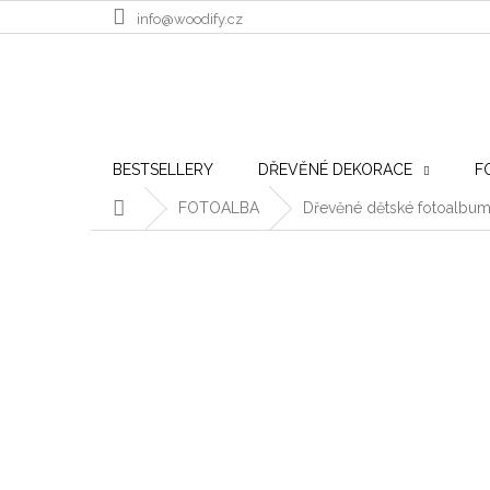
Přejít na obsah
info@woodify.cz
BESTSELLERY
DŘEVĚNÉ DEKORACE
F
Domů
FOTOALBA
Dřevěné dětské fotoalbum