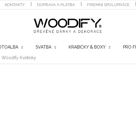
KONTAKTY
DOPRAVA A PLATBA
FIREMNÍ SPOLUPRÁCE
OTOALBA
SVATBA
KRABIČKY & BOXY
PRO F
 Woodify Květinky