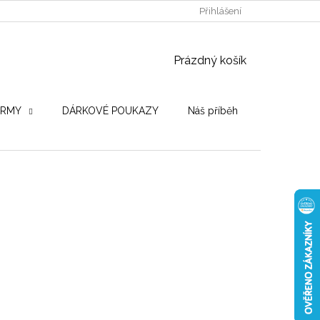
POUŽITÉ DŘEVINY
STROJE PRO VÝROBU
Přihlášení
OBCHODNÍ PO
NÁKUPNÍ KOŠÍK
Prázdný košík
IRMY
DÁRKOVÉ POUKAZY
Náš příběh
Hodnocení