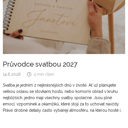
Průvodce svatbou 2027
14.6.2026
4 min čtení
Svatba je jedním z nejkrásnějších dnů v životě. Ať už plánujete
velkou oslavu se stovkami hostů, nebo komorní obřad v kruhu
nejbližších, jedno mají všechny svatby společné. Jsou plné
emocí, vzpomínek a okamžiků, které stojí za to uchovat navždy.
Právě drobné detaily často vytvářejí atmosféru, na kterou hosté i
novomanželé vzpomínají ještě dlouho po svatebním dni. Připravili
jsme proto několik tipů a inspirací, které vám mohou pomoci při