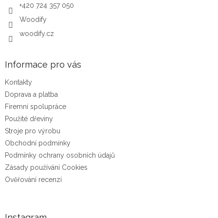
budovat silnou značku založenou na skutečných zkušenostech
+420 724 357 050
zákazníků.
Woodify
woodify.cz
Informace pro vás
Kontakty
Doprava a platba
Firemní spolupráce
Použité dřeviny
Stroje pro výrobu
Obchodní podmínky
Podmínky ochrany osobních údajů
Zásady používání Cookies
Ověřování recenzí
Instagram